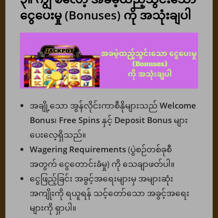
ငွေပေးမှု (Bonuses) ကို အသုံးချပါ
အချို့သော အွန်လိုင်းကာစီနိုများသည်
Welcome
Bonus
၊
Free Spins
နှင့်
Deposit Bonus
များ
ပေးလေ့ရှိသည်။
Wagering Requirements
(ပွဲစဉ်တစ်ခုစီ
အတွက် ငွေတောင်းခံမှု) ကို သေချာဖတ်ပါ။
ငွေဖြည့်ခြင်း အခွင့်အရေးများမှ အများဆုံး
အကျိုးကို ရယူရန် သင့်တော်သော အခွင့်အရေး
များကို ရှာပါ။