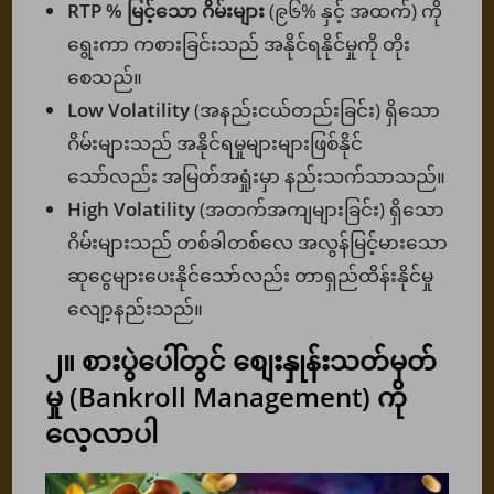
RTP % မြင့်သော ဂိမ်းများ
(၉၆% နှင့် အထက်) ကို
ရွေးကာ ကစားခြင်းသည် အနိုင်ရနိုင်မှုကို တိုး
စေသည်။
Low Volatility
(အနည်းငယ်တည်းခြင်း) ရှိသော
ဂိမ်းများသည် အနိုင်ရမှုများများဖြစ်နိုင်
သော်လည်း အမြတ်အရှုံးမှာ နည်းသက်သာသည်။
High Volatility
(အတက်အကျများခြင်း) ရှိသော
ဂိမ်းများသည် တစ်ခါတစ်လေ အလွန်မြင့်မားသော
ဆုငွေများပေးနိုင်သော်လည်း တာရှည်ထိန်းနိုင်မှု
လျော့နည်းသည်။
၂။ စားပွဲပေါ်တွင် စျေးနှုန်းသတ်မှတ်
မှု (Bankroll Management) ကို
လေ့လာပါ