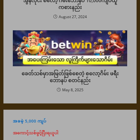
အွန်လိုင်း စလော့ ဂိမ်းဘောနပ် 10,000ကျပ်ယူ
ကစားနည်း
August 27, 2024
ခေတ်သစ်မှာအမြတ်ဖြစ်စေတဲ့ စလော့ဂိမ်း ဖရီး
ဘောနပ် စတင်နည်း
May 8, 2025
အခမဲ့ 5,000 ကျပ်
အကောင့်သစ်ဖွင့်ပြီးရယူပါ