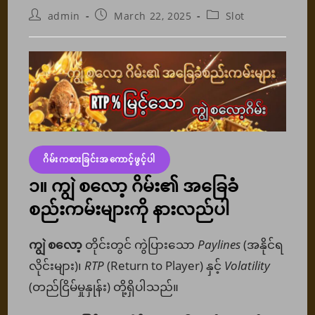
Post
Post
Post
admin
March 22, 2025
Slot
website
author:
published:
category:
search
ဂိမ်းကစားခြင်းအကောင့်ဖွင့်ပါ
၁။ ကျွဲ စလော့ ဂိမ်း၏ အခြေခံ
စည်းကမ်းများကို နားလည်ပါ
ကျွဲ စလော့
တိုင်းတွင် ကွဲပြားသော
Paylines
(အနိုင်ရ
လိုင်းများ)၊
RTP
(Return to Player) နှင့်
Volatility
(တည်ငြိမ်မှုနှုန်း) တို့ရှိပါသည်။