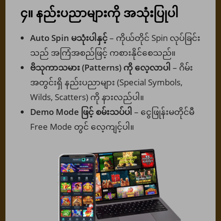
၄။ နည်းပညာများကို အသုံးပြုပါ
Auto Spin မသုံးပါနှင့်
– ကိုယ်တိုင် Spin လုပ်ခြင်း
သည် အကြံအစည်ဖြင့် ကစားနိုင်စေသည်။
ဗိသုကာသမား (Patterns) ကို လေ့လာပါ
– ဂိမ်း
အတွင်းရှိ နည်းပညာများ (Special Symbols,
Wilds, Scatters) ကို နားလည်ပါ။
Demo Mode ဖြင့် စမ်းသပ်ပါ
– ငွေဖြုန်းမတိုင်မီ
Free Mode တွင် လေ့ကျင့်ပါ။